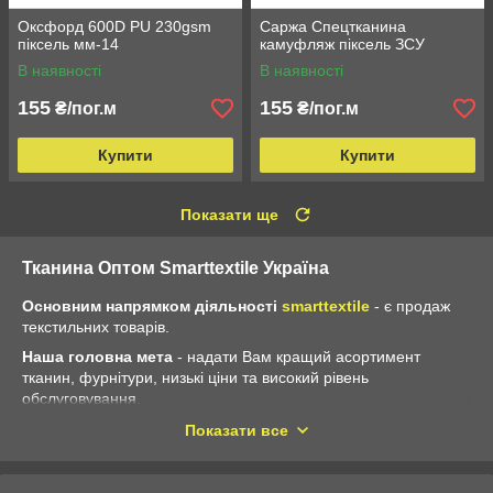
Оксфорд 600D PU 230gsm
Саржа Спецтканина
піксель мм-14
камуфляж піксель ЗСУ
В наявності
В наявності
155
155
₴/пог.м
₴/пог.м
Купити
Купити
Показати ще
Тканина Оптом Smarttextile Україна
Основним напрямком діяльності
smarttextile
- є продаж
текстильних товарів.
Наша головна мета
- надати Вам кращий асортимент
тканин, фурнітури, низькі ціни та високий рівень
обслуговування.
Основний принцип нашої діяльності
– працювати на
Показати все
найвищому рівні, щоб Ви завжди залишалися задоволені!