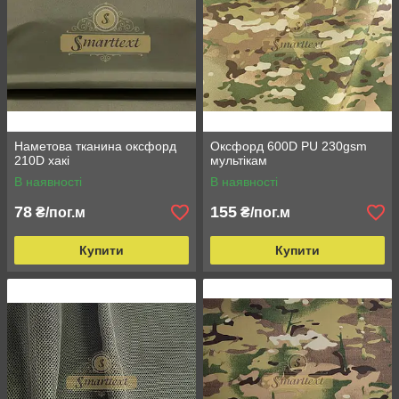
Наметова тканина оксфорд
Оксфорд 600D PU 230gsm
210D хакі
мультікам
В наявності
В наявності
78
155
₴/пог.м
₴/пог.м
Купити
Купити