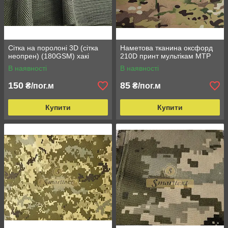
Сітка на поролоні 3D (сітка
Наметова тканина оксфорд
неопрен) (180GSM) хакі
210D принт мультікам МТР
В наявності
В наявності
150
85
₴/пог.м
₴/пог.м
Купити
Купити