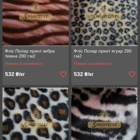
Фліс Полар принт зебра
Фліс Полар принт ягуар 280
темна 280 г.м2
г.м2
Немає в наявності
Немає в наявності
532
532
₴/кг
₴/кг