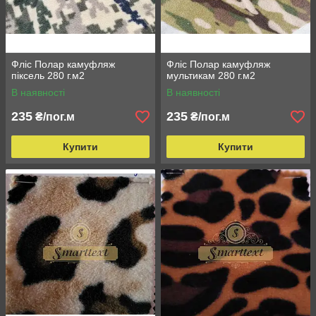
Фліс Полар камуфляж
Фліс Полар камуфляж
піксель 280 г.м2
мультикам 280 г.м2
В наявності
В наявності
235
235
₴/пог.м
₴/пог.м
Купити
Купити