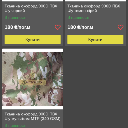
Тканина оксфорд 900D ПВХ
Тканина оксфорд 900D ПВХ
Uly чорний
Uly темно-сірий
В наявності
В наявності
180
180
₴/пог.м
₴/пог.м
Купити
Купити
Тканина оксфорд 900D ПВХ
Uly мультікам МТР (340 GSM)
В наявності