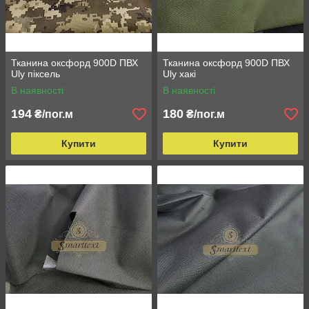
Тканина оксфорд 900D ПВХ
Тканина оксфорд 900D ПВХ
Uly піксель
Uly хакі
В наявності
В наявності
194
180
₴/пог.м
₴/пог.м
Купити
Купити