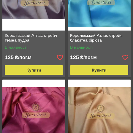
Королівський Атлас стрейч
Королівський Атлас стрейч
темна пудра
блакитна бірюза
В наявності
В наявності
125
125
₴/пог.м
₴/пог.м
Купити
Купити