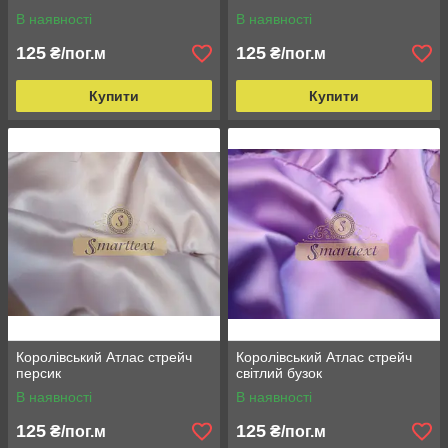
В наявності
В наявності
125
125
₴/пог.м
₴/пог.м
Купити
Купити
Королівський Атлас стрейч
Королівський Атлас стрейч
персик
світлий бузок
В наявності
В наявності
125
125
₴/пог.м
₴/пог.м