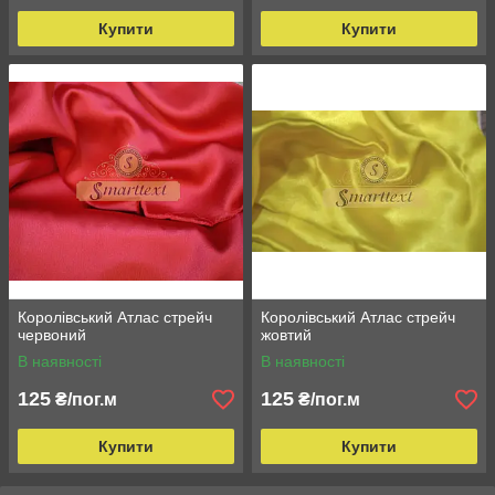
Купити
Купити
Королівський Атлас стрейч
Королівський Атлас стрейч
червоний
жовтий
В наявності
В наявності
125
125
₴/пог.м
₴/пог.м
Купити
Купити