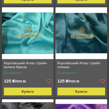
Королівський Атлас стрейч
Королівський Атлас стрейч
зелена бірюза
пляшка
В наявності
В наявності
125
125
₴/пог.м
₴/пог.м
Купити
Купити