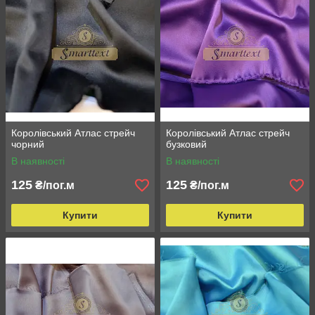
Королівський Атлас стрейч
Королівський Атлас стрейч
чорний
бузковий
В наявності
В наявності
125
125
₴/пог.м
₴/пог.м
Купити
Купити