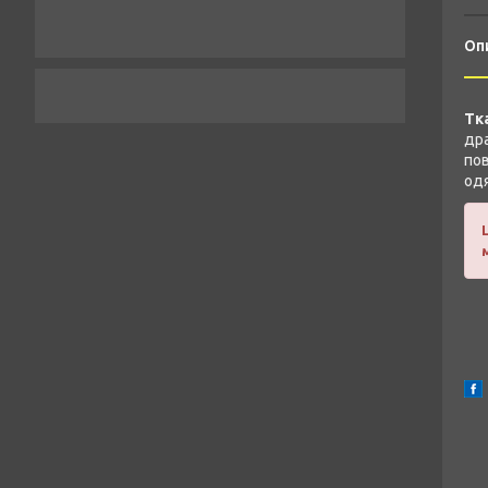
Оп
Тк
дра
пов
одя