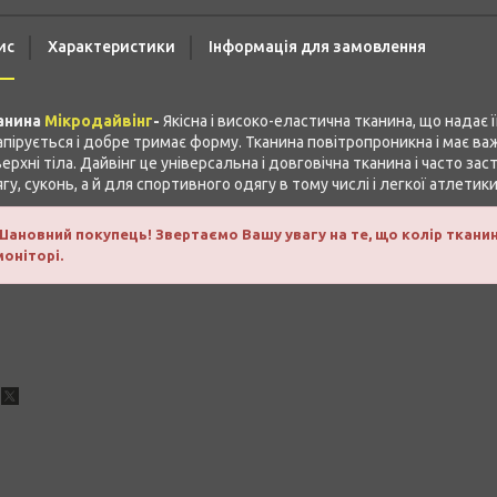
ис
Характеристики
Інформація для замовлення
анина
Мікродайвінг
-
Якісна і високо-еластична тканина, що надає 
пірується і добре тримає форму. Тканина повітропроникна і має важ
ерхні тіла. Дайвінг це універсальна і довговічна тканина і часто з
гу, суконь, а й для спортивного одягу в тому числі і легкої атлетики
Шановний покупець! Звертаємо Вашу увагу на те, що колір ткани
моніторі.