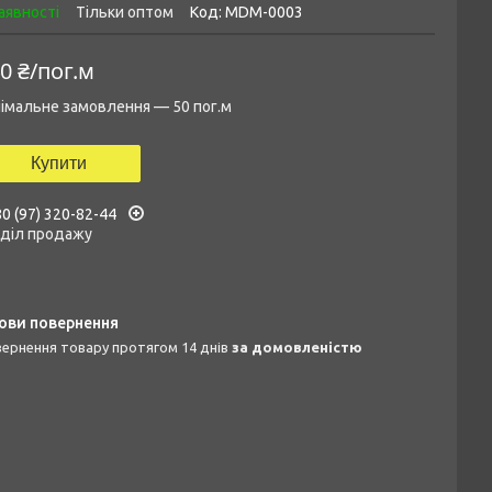
аявності
Тільки оптом
Код:
MDM-0003
0 ₴/пог.м
імальне замовлення — 50 пог.м
Купити
0 (97) 320-82-44
дділ продажу
овернення товару протягом 14 днів
за домовленістю