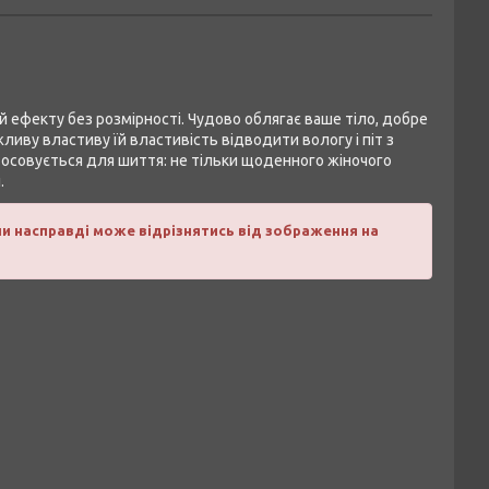
їй ефекту без розмірності. Чудово облягає ваше тіло, добре
ливу властиву їй властивість відводити вологу і піт з
астосовується для шиття: не тільки щоденного жіночого
.
ни насправді може відрізнятись від зображення на