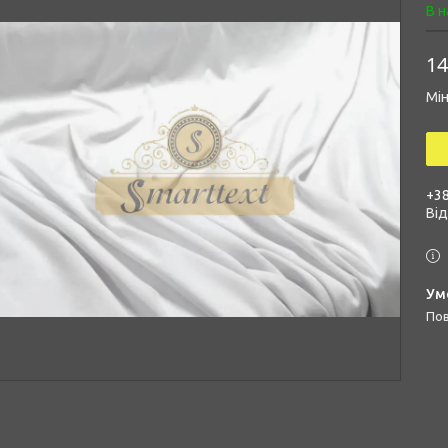
В н
14
Мін
+38
Ві
п