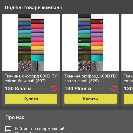
Подібні товари компанії
Тканина оксфорд 600D ПУ
Тканина оксфорд 600D ПУ
Ткан
світло-бежевий (307)
світло-сірий (329)
сала
130
130
130
₴/пог.м
₴/пог.м
Купити
Купити
Про нас
Рейтинг не сформований