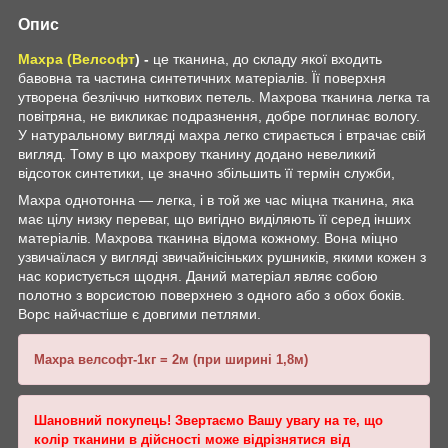
Опис
Махра (Велсофт
) -
це тканина, до складу якої входить
бавовна та частина синтетичних матеріалів. Її поверхня
утворена безліччю ниткових петель. Махрова тканина легка та
повітряна, не викликає подразнення, добре поглинає вологу.
У натуральному вигляді махра легко стирається і втрачає свій
вигляд. Тому в цю махрову тканину додано невеликий
відсоток синтетики, це значно збільшить її термін служби,
Махра однотонна — легка, і в той же час міцна тканина, яка
має цілу низку переваг, що вигідно виділяють її серед інших
матеріалів. Махрова тканина відома кожному. Вона міцно
узвичаїлася у вигляді звичайнісіньких рушників, якими кожен з
нас користується щодня. Даний матеріал являє собою
полотно з ворсистою поверхнею з одного або з обох боків.
Ворс найчастіше є довгими петлями.
Махра велсофт-1кг = 2м (при ширині 1,8м)
Шановний покупець! Звертаємо Вашу увагу на те, що
колір тканини в дійсності може відрізнятися від