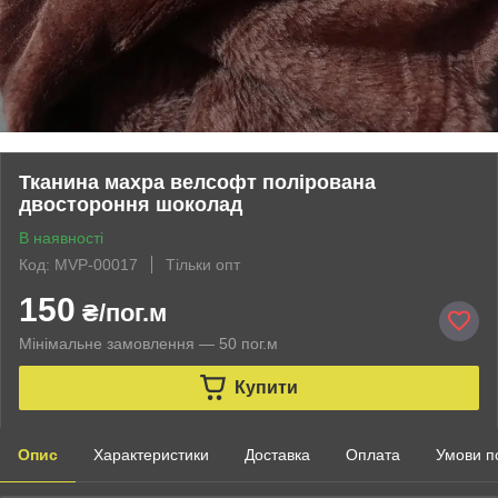
Тканина махра велсофт полірована
двостороння шоколад
В наявності
Код: MVP-00017
Тільки опт
150
₴/пог.м
Мінімальне замовлення — 50 пог.м
Купити
Опис
Характеристики
Доставка
Оплата
Умови п