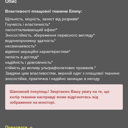
Опис
Властивості плащової тканини Emmy:
Щільність, міцність, захист від розривів*
Гнучкість і еластичність*
лагоотталкивающий ефект*
Зносостійкість, збереження первісного вигляду*
водонепроникну здатність*
несминаемость*
відмінні аераційні характеристики*
легкість в догляді*
надійність і довговічність*
стійкість до впливу ультрафіолетових променів.*
Завдяки цим властивостям, верхній одяг з плащової тканини
зносостійка, практична і надійно захищає в негоду
Шановний покупець! Звертаємо Вашу увагу на те, що
колір тканини насправді може відрізнятись від
зображення на моніторі.
Приховати