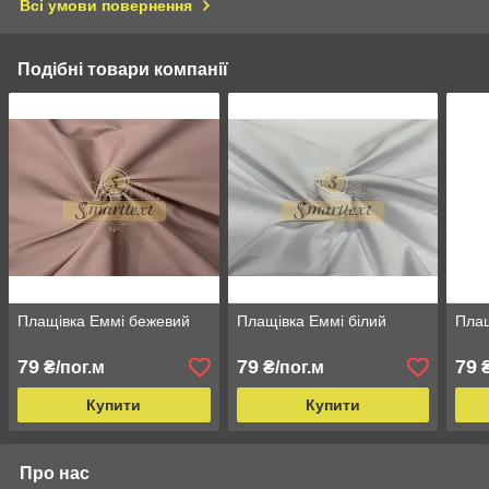
Всі умови повернення
Подібні товари компанії
Плащівка Еммі бежевий
Плащівка Еммі білий
Плащ
79
79
79
₴/пог.м
₴/пог.м
₴
Купити
Купити
Про нас