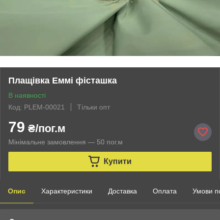
Плащівка Еммі фісташка
В наявності
Код: PLEM-00021
Тільки опт
79
₴/пог.м
Мінімальне замовлення — 50 пог.м
Купити
Опис
Характеристики
Доставка
Оплата
Умови п