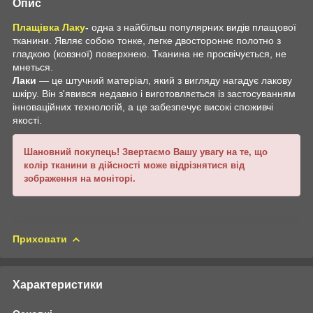
Опис
Плащівка Лаку
-
одна з найбільш популярних видів плащової
тканини. Являє собою тонке, легке двостороннє полотно з
гладкою (ковзної) поверхнею. Тканина не просвічується, не
мнеться.
Лаки
— це штучний матеріал, який з вигляду нагадує лакову
шкіру. Він з'явився недавно і виготовляється із застосуванням
інноваційних технологій, а це забезпечує високі споживчі
якості.
Шановний покупець! Звертаємо Вашу увагу на те, що
колір тканини в дійсності може відрізнятися від
зображення на моніторі.
Приховати
Характеристики