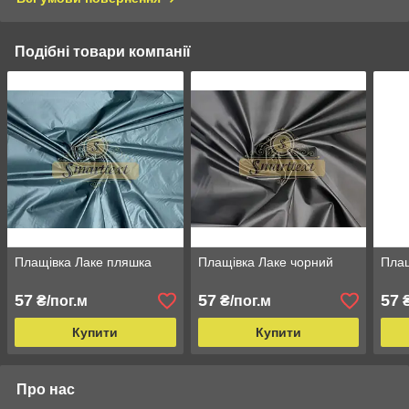
Подібні товари компанії
Плащівка Лаке пляшка
Плащівка Лаке чорний
Плащ
57
57
57
₴/пог.м
₴/пог.м
₴
Купити
Купити
Про нас