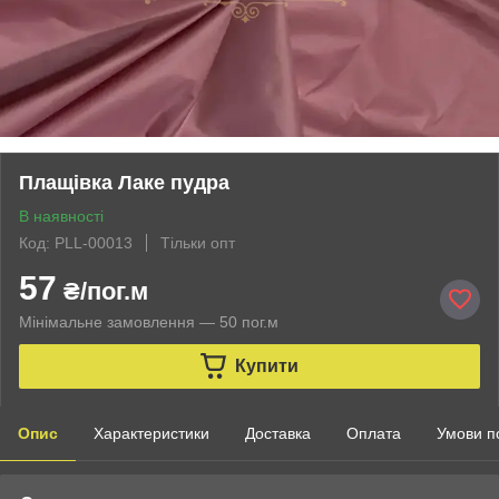
Плащівка Лаке пудра
В наявності
Код: PLL-00013
Тільки опт
57
₴/пог.м
Мінімальне замовлення — 50 пог.м
Купити
Опис
Характеристики
Доставка
Оплата
Умови п