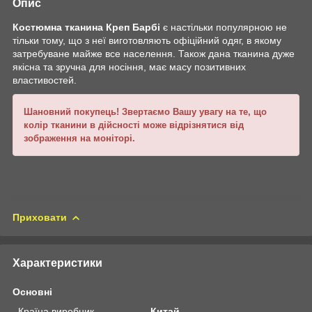
Опис
Костюмна тканина Креп Барбі
є настільки популярною не
тільки тому, що з неї виготовляють офіційний одяг, в якому
затребуване майже все населення. Також дана тканина дуже
якісна та зручна для носіння, має масу позитивних
властивостей.
Шановний покупець! Звертаємо Вашу увагу на те, що
колір тканини в дійсності може відрізнятися від
зображення на моніторі.
Приховати
Характеристики
Основні
Країна виробник
Китай