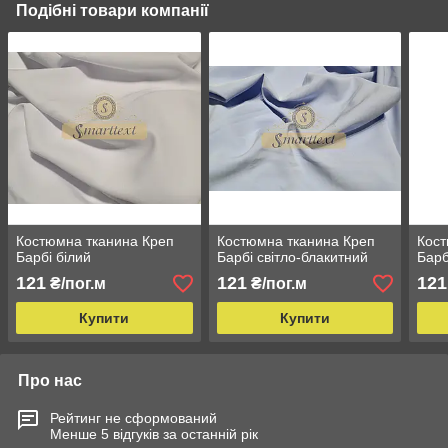
Подібні товари компанії
Костюмна тканина Креп
Костюмна тканина Креп
Кост
Барбі білий
Барбі світло-блакитний
Барб
121
121
121
₴/пог.м
₴/пог.м
Купити
Купити
Про нас
Рейтинг не сформований
Менше 5 відгуків за останній рік