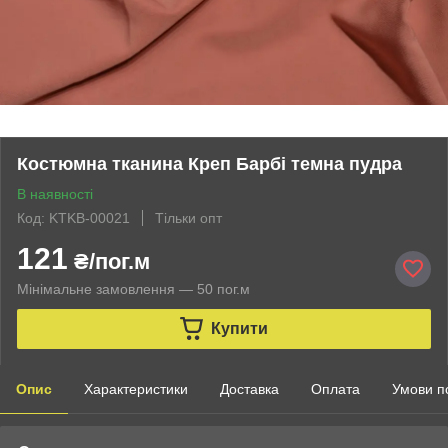
Костюмна тканина Креп Барбі темна пудра
В наявності
Код: KTKB-00021
Тільки опт
121
₴/пог.м
Мінімальне замовлення — 50 пог.м
Купити
Опис
Характеристики
Доставка
Оплата
Умови п