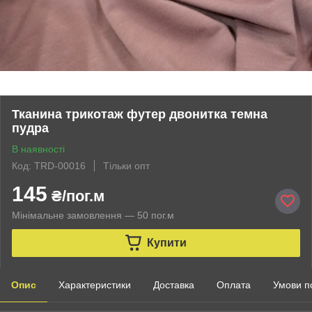
Тканина трикотаж футер двонитка темна
пудра
В наявності
Код: TRD-00016
Тільки опт
145
₴/пог.м
Мінімальне замовлення — 50 пог.м
Купити
Опис
Характеристики
Доставка
Оплата
Умови п