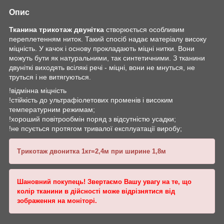
Опис
Тканина трикотаж двунітка
створюється особливим
переплетенням ниток. Такий спосіб надає матеріалу високу
міцність. У качок і основу прокладають міцні нитки. Вони
можуть бути як натуральними, так синтетичними. З тканини
двуніткі виходять всілякі речі - міцні, вони не мнуться, не
труться і не витягуються.
!відмінна міцність
!стійкість до ультрафіолетових променів і високим
температурним режимам;
!хороший повітрообмін поряд з відсутністю усадки;
!не псується протягом тривалої експлуатації виробу;
Трикотаж двонитка 1кг=2,4м при ширине 1,8м
Шановний покупець! Звертаємо Вашу увагу на те, що
колір тканини в дійсності може відрізнятися від
зображення на моніторі.