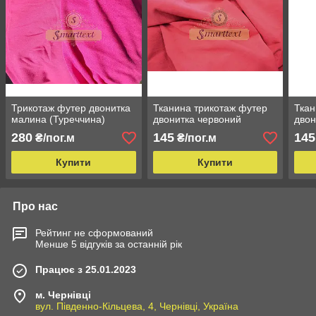
Трикотаж футер двонитка
Тканина трикотаж футер
Ткан
малина (Туреччина)
двонитка червоний
двон
280
145
145
₴/пог.м
₴/пог.м
Купити
Купити
Про нас
Рейтинг не сформований
Менше 5 відгуків за останній рік
Працює з 25.01.2023
м. Чернівці
вул. Південно-Кільцева, 4, Чернівці, Україна