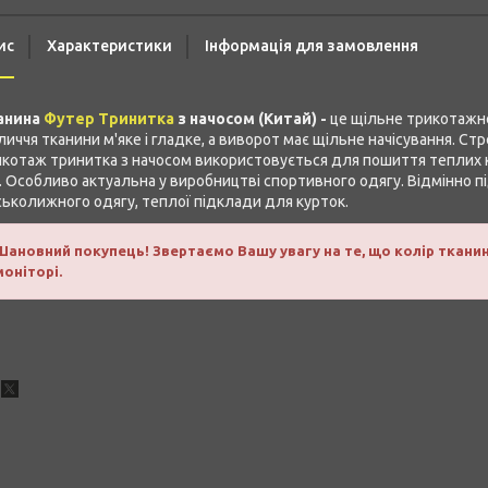
ис
Характеристики
Інформація для замовлення
анина
Футер Тринитка
з начосом (Китай) -
це щільне трикотажне
иччя тканини м'яке і гладке, а виворот має щільне начісування. Ст
котаж тринитка з начосом використовується для пошиття теплих кос
. Особливо актуальна у виробництві спортивного одягу. Відмінно п
ськолижного одягу, теплої підклади для курток.
Шановний покупець! Звертаємо Вашу увагу на те, що колір ткани
моніторі.