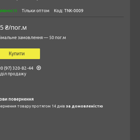
аявності
Тільки оптом
Код:
TNK-0009
5 ₴/пог.м
імальне замовлення — 50 пог.м
Купити
0 (97) 320-82-44
дділ продажу
овернення товару протягом 14 днів
за домовленістю