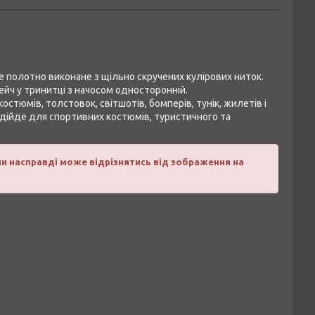
 полотно виконане з щільно скручених кулірових ниток.
рейч у тринитці з начосом односторонній.
тюмів, толстовок, світшотів, бомперів, тунік, жилетів і
ідійде для спортивних костюмів, туристичного та
ни насправді може відрізнятись від зображення на