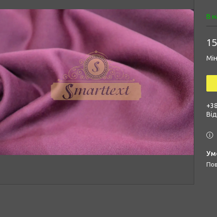
В н
15
Мін
+38
Ві
п