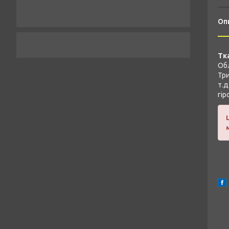
Оп
Тк
Обл
Три
т.д
гір