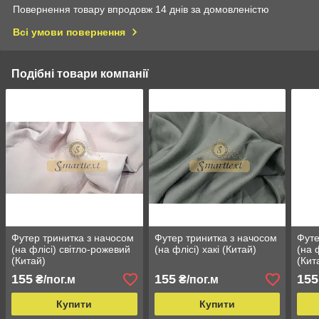
Повернення товару впродовж 14 днів за домовленістю
Всі умови повернення
Подібні товари компанії
Футер тринитка з начосом
Футер тринитка з начосом
Футе
(на флісі) світло-рожевий
(на флісі) хакі (Китай)
(на 
(Китай)
(Кит
155
155
155
₴/пог.м
₴/пог.м
Купити
Купити