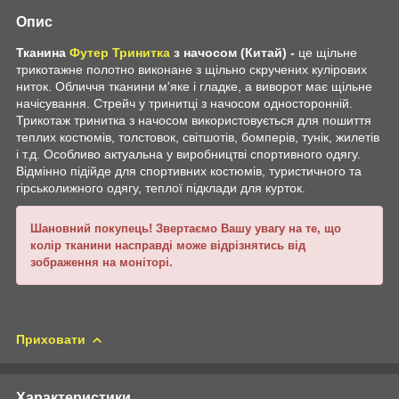
Опис
Тканина
Футер Тринитка
з начосом (Китай) -
це щільне
трикотажне полотно виконане з щільно скручених кулірових
ниток. Обличчя тканини м'яке і гладке, а виворот має щільне
начісування. Стрейч у тринитці з начосом односторонній.
Трикотаж тринитка з начосом використовується для пошиття
теплих костюмів, толстовок, світшотів, бомперів, тунік, жилетів
і т.д. Особливо актуальна у виробництві спортивного одягу.
Відмінно підійде для спортивних костюмів, туристичного та
гірськолижного одягу, теплої підклади для курток.
Шановний покупець! Звертаємо Вашу увагу на те, що
колір тканини насправді може відрізнятись від
зображення на моніторі.
Приховати
Характеристики