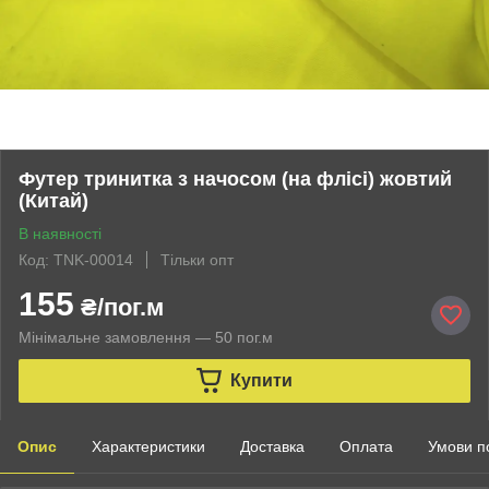
Футер тринитка з начосом (на флісі) жовтий
(Китай)
В наявності
Код: TNK-00014
Тільки опт
155
₴/пог.м
Мінімальне замовлення — 50 пог.м
Купити
Опис
Характеристики
Доставка
Оплата
Умови п