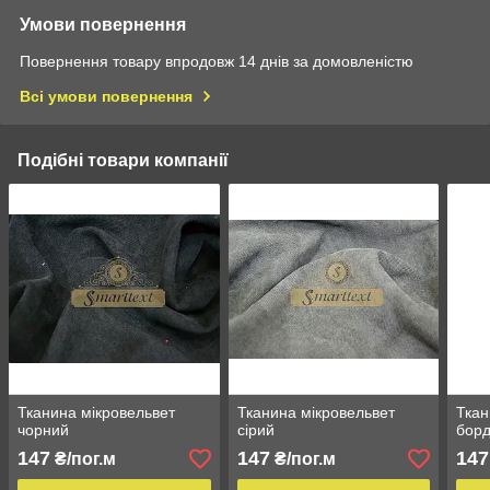
Умови повернення
Повернення товару впродовж 14 днів за домовленістю
Всі умови повернення
Подібні товари компанії
Тканина мікровельвет
Тканина мікровельвет
Ткан
чорний
сірий
бор
147
147
147
₴/пог.м
₴/пог.м