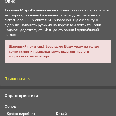
Опис
Тканина МікроВельвет
— це щільна тканина з бархатистою
текстурою, зазвичай бавовняна, але іноді виготовлена з
віскози або інших синтетичних волокон. Від оксамиту її
відрізняє наявність рубчиків на ворсистом покритті. Вони
надають додаткову стійкість до стирання і привабливий
вигляд.
Шановний покупець! Звертаємо Вашу увагу на те, що
колір тканини насправді може відрізнятись від
зображення на моніторі.
Приховати
Характеристики
Основні
Країна виробник
Китай