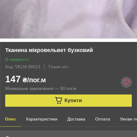
Тканина мікровельвет бузковий
В наявності
Код: VELM-00013
Тільки опт
147
₴/пог.м
Мінімальне замовлення — 50 пог.м
Купити
Опис
Характеристики
Доставка
Оплата
Умови п