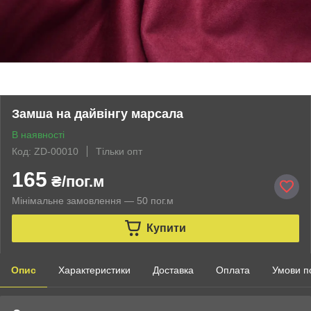
Замша на дайвінгу марсала
В наявності
Код: ZD-00010
Тільки опт
165
₴/пог.м
Мінімальне замовлення — 50 пог.м
Купити
Опис
Характеристики
Доставка
Оплата
Умови п