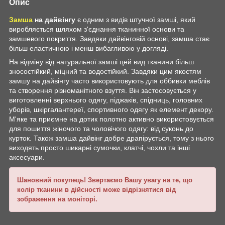
Опис
Замша
на дайвінгу
є одним з видів штучної замші, який
виробляється шляхом з'єднання тканинної основи та
замшевого покриття. Завдяки дайвінговій основі, замша стає
більш еластичною і менш вибагливою у догляді.
На відміну від натуральної замші цей вид тканини більш
зносостійкий, міцний та водостійкий. Завдяки цим якостям
замшу на дайвінгу часто використовують для оббивки меблів
та створення різноманітного взуття. Він застосовується у
виготовленні верхнього одягу, піджаків, спідниць, головних
уборів, шкіргалантереї, спортивного одягу як елемент декору.
М'яке та приємне на дотик полотно активно використовується
для пошиття жіночого та чоловічого одягу: від суконь до
курток. Також замша дайвінг добре драпірується, тому з нього
виходять просто шикарні сумочки, клатчі, чохли та інші
аксесуари.
Шановний покупець! Звертаємо Вашу увагу на те, що
колір тканини в дійсності може відрізнятися від
зображення на моніторі.