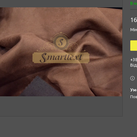
В н
16
Мін
+38
Ві
п