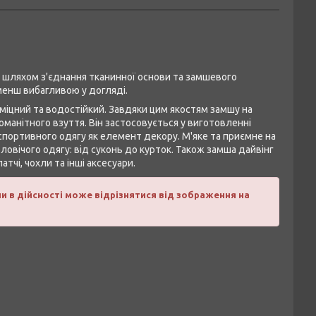
я шляхом з'єднання тканинної основи та замшевого
 менш вибагливою у догляді.
 міцний та водостійкий. Завдяки цим якостям замшу на
манітного взуття. Він застосовується у виготовленні
, спортивного одягу як елемент декору. М'яке та приємне на
овічого одягу: від суконь до курток. Також замша дайвінг
тчі, чохли та інші аксесуари.
и в дійсності може відрізнятися від зображення на