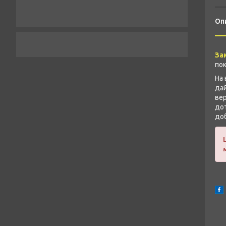
Оп
За
пок
На 
дай
вер
дот
доб