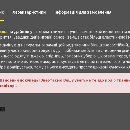
ис
Характеристики
Інформація для замовлення
мша
на дайвінгу
є одним з видів штучної замші, який виробляєтьс
риття. Завдяки дайвінговій основі, замша стає більш еластичною і
відміну від натуральної замші цей вид тканини більш зносостійкий,
вінгу часто використовують для оббивки меблів та створення різно
хнього одягу, піджаків, спідниць, головних уборів, шкіргалантереї
ик полотно активно використовується для пошиття жіночого та чол
ре драпірується, тому з нього виходять просто шикарні сумочки, кла
Шановний покупець! Звертаємо Вашу увагу на те, що колір тканин
моніторі.