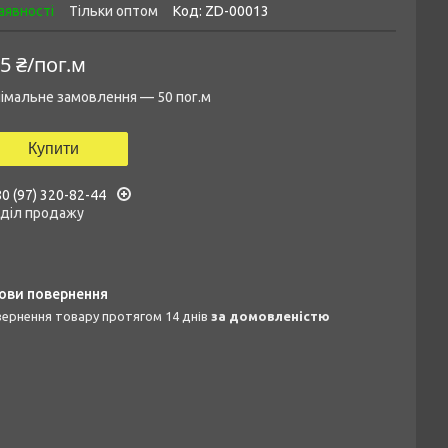
аявності
Тільки оптом
Код:
ZD-00013
5 ₴/пог.м
імальне замовлення — 50 пог.м
Купити
0 (97) 320-82-44
дділ продажу
овернення товару протягом 14 днів
за домовленістю