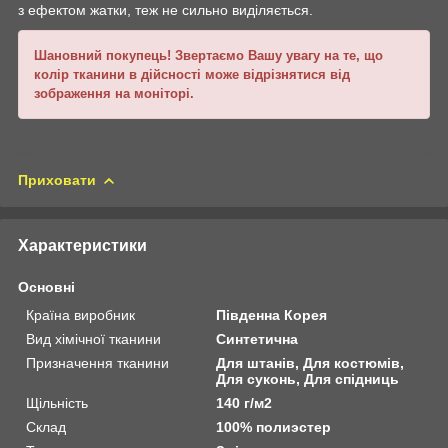
з ефектом жатки, теж не сильно виділяється.
Шановний покупець! Звертаємо Вашу увагу на те, що
колір тканини в дійсності може відрізнятися від
зображення на моніторі.
Приховати
Характеристики
Основні
Країна виробник
Південна Корея
Вид хімічної тканини
Синтетична
Призначення тканини
Для штанів, Для костюмів,
Для суконь, Для спідниць
Щільність
140 г/м2
Склад
100% полиэстер