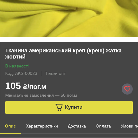
Тканина американський креп (креш) жатка
жовтий
В наявності
Код: AKS-00023
Тільки опт
105
₴/пог.м
Мінімальне замовлення — 50 пог.м
Купити
Опис
Характеристики
Доставка
Оплата
Умови п