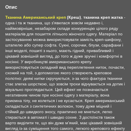
Опис
Тканина Американський креп
(Креш)
,
тканина креп жатка
-
одна і та ж тканина, що з'явилася зовсім недавно і,
найімовірніше, незабаром складе конкуренцію цілого ряду
матеріалів для пошиття літнього жіночого одягу. Матеріал по
застосуванню можна використовувати замість креп-шифону,
штапелю або супер софта. Сукні, сорочки, блузи, сарафани і
інші моделі, пошиті з нього, мають гідний, привабливий і
цікавий зовнішній вигляд, до того ж дуже зручні і комфортні в
носінні. У виробництві американського крепу
використовується складний вид переплетення ниток, почасти,
схожий на той, з допомогою якого створюють креповое
полотно: деякі нитки скручуються, з-за чого фактура тканини
стає злегка шорсткою, що зовсім трохи відчувається на дотик і
візуально проглядається. Цей ефект не позначається
негативним чином при носінні одягу з матеріалу, вона
приємна тілу, не колеться і не кусається. Креп американський
складається з синтетичних волокон, тому дуже міцний і
стійкий до швидкого зносу, практично не мнеться, легко
стирається в автоматі і швидко сохне. З достоїнств також
варто виділити те, що він дуже м'який, має цікавий зовнішній
вигляд із-за суміщення того самого, легкого крепового ефекту