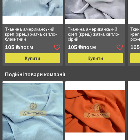
Тканина американський
Тканина американський
Ткан
креп (креш) жатка світло-
креп (креш) жатка світло-
креп
блакитний
сірий
рож
105
105
105
₴/пог.м
₴/пог.м
Купити
Купити
Подібні товари компанії