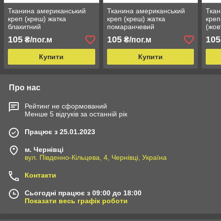
Тканина американський
Тканина американський
Ткан
креп (креш) жатка
креп (креш) жатка
креп
блакитний
помаранчевий
(жов
105
105
105
₴/пог.м
₴/пог.м
Купити
Купити
Про нас
Рейтинг не сформований
Менше 5 відгуків за останній рік
Працює з 25.01.2023
м. Чернівці
вул. Південно-Кільцева, 4, Чернівці, Україна
Контакти
Сьогодні працює з 09:00 до 18:00
Показати весь графік роботи