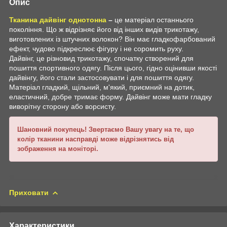
Опис
Тканина дайвінг однотонна
–
це матеріал останнього
покоління. Що ж відрізняє його від інших видів трикотажу,
виготовлених із штучних волокон? Він має гладкофарбований
ефект, чудово підкреслює фігуру і не соромить руху.
Дайвінг, це різновид трикотажу, спочатку створений для
пошиття спортивного одягу. Після цього, гідно оцінивши якості
дайвінгу, його стали застосовувати і для пошиття одягу.
Матеріал гладкий, щільний, м'який, приємний на дотик,
еластичний, добре тримає форму. Дайвінг може мати гладку
виворітну сторону або ворсисту.
Шановний покупець! Звертаємо Вашу увагу на те, що
колір тканини насправді може відрізнятись від
зображення на моніторі.
Приховати
Характеристики