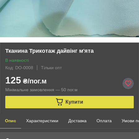
Тканина Трикотаж дайвінг м'ята
В наявності
Код: DO-0008
Тільки опт
125
₴/пог.м
Мінімальне замовлення — 50 пог.м
Купити
Опис
Характеристики
Доставка
Оплата
Умови п