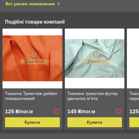
Всі умови повернення
Подібні товари компанії
Тканина Трикотаж дайвінг
Тканина трикотаж футер
Ткан
помаранчевий
двонитка м'ята
чер
125
145
125
₴/пог.м
₴/пог.м
Купити
Купити