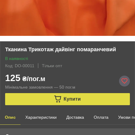
Тканина Трикотаж дайвінг помаранчевий
В наявності
Код: DO-00011
Тільки опт
125
₴/пог.м
Мінімальне замовлення — 50 пог.м
Купити
Опис
Характеристики
Доставка
Оплата
Умови п