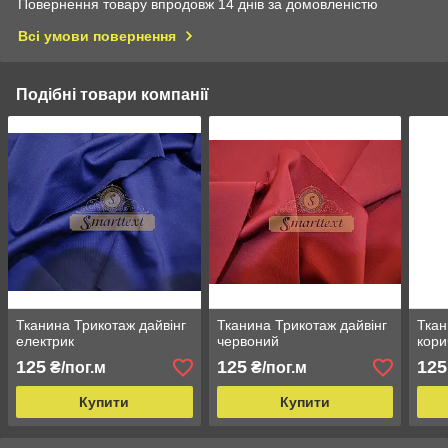
Повернення товару впродовж 14 днів за домовленістю
Всі умови повернення
Подібні товари компанії
Тканина Трикотаж дайвінг
Тканина Трикотаж дайвінг
Ткан
електрик
червоний
кори
125
125
125
₴/пог.м
₴/пог.м
Купити
Купити