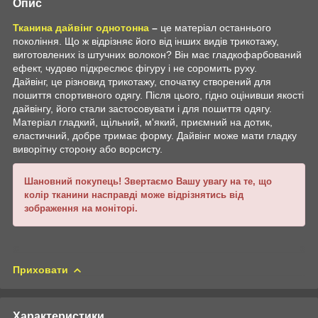
Опис
Тканина дайвінг однотонна
–
це матеріал останнього
покоління. Що ж відрізняє його від інших видів трикотажу,
виготовлених із штучних волокон? Він має гладкофарбований
ефект, чудово підкреслює фігуру і не соромить руху.
Дайвінг, це різновид трикотажу, спочатку створений для
пошиття спортивного одягу. Після цього, гідно оцінивши якості
дайвінгу, його стали застосовувати і для пошиття одягу.
Матеріал гладкий, щільний, м'який, приємний на дотик,
еластичний, добре тримає форму. Дайвінг може мати гладку
виворітну сторону або ворсисту.
Шановний покупець! Звертаємо Вашу увагу на те, що
колір тканини насправді може відрізнятись від
зображення на моніторі.
Приховати
Характеристики