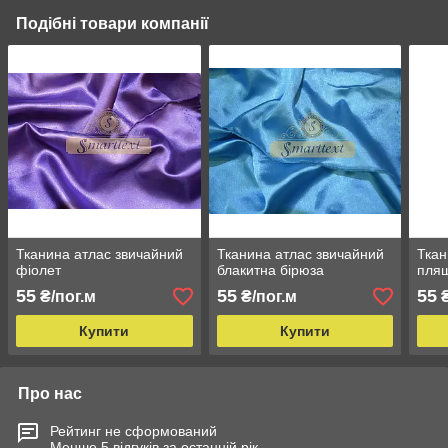
Подібні товари компанії
Тканина атлас звичайний
Тканина атлас звичайний
Ткан
фіолет
блакитна бірюза
пля
55
55
55
₴/пог.м
₴/пог.м
₴
Купити
Купити
Про нас
Рейтинг не сформований
Менше 5 відгуків за останній рік