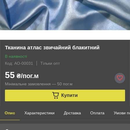
Тканина атлас звичайний блакитний
В наявності
Код: AO-00031
Тільки опт
55
₴/пог.м
Мінімальне замовлення — 50 пог.м
Купити
Опис
Характеристики
Доставка
Оплата
Умови п