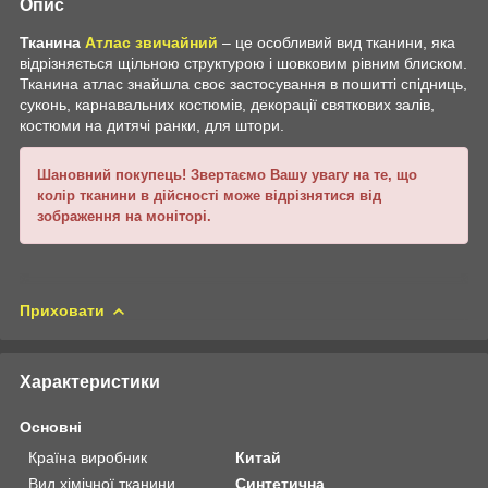
Опис
Тканина
Атлас звичайний
– це особливий вид тканини, яка
відрізняється щільною структурою і шовковим рівним блиском.
Тканина атлас знайшла своє застосування в пошитті спідниць,
суконь, карнавальних костюмів, декорації святкових залів,
костюми на дитячі ранки, для штори.
Шановний покупець! Звертаємо Вашу увагу на те, що
колір тканини в дійсності може відрізнятися від
зображення на моніторі.
Приховати
Характеристики
Основні
Країна виробник
Китай
Вид хімічної тканини
Синтетична