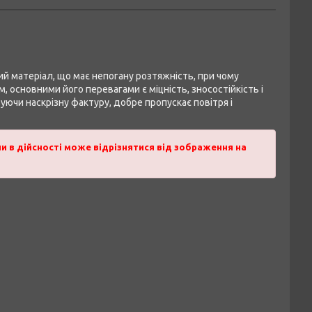
рий матеріал, що має непогану розтяжність, при чому
, основними його перевагами є міцність, зносостійкість і
вуючи наскрізну фактуру, добре пропускає повітря і
и в дійсності може відрізнятися від зображення на