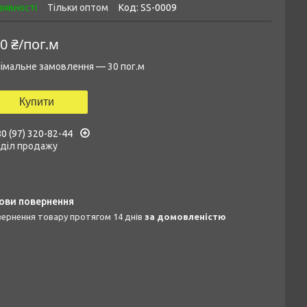
аявності
Тільки оптом
Код:
SS-0009
0 ₴/пог.м
імальне замовлення — 30 пог.м
Купити
0 (97) 320-82-44
дділ продажу
овернення товару протягом 14 днів
за домовленістю