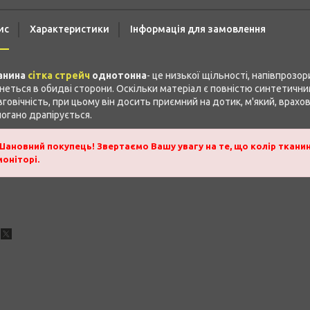
ис
Характеристики
Інформація для замовлення
анина
сітка стрейч
однотонна
- це низької щільності, напівпрозо
неться в обидві сторони. Оскільки матеріал є повністю синтетичним
говічність, при цьому він досить приємний на дотик, м'який, врахо
огано драпірується.
Шановний покупець! Звертаємо Вашу увагу на те, що колір тканин
моніторі.