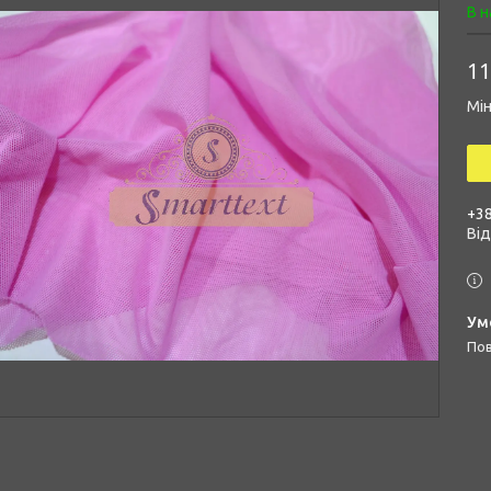
В н
11
Мін
+38
Ві
п