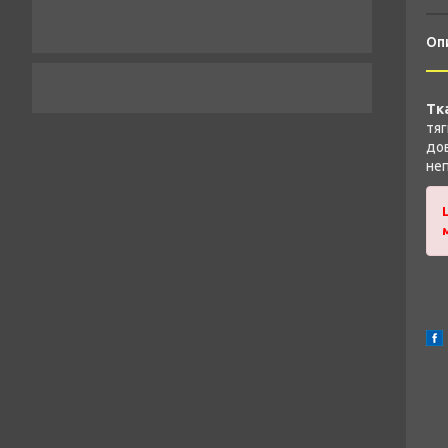
Оп
Тк
тяг
дов
неп