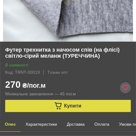
Футер трехнитка з начосом спів (на флісі)
світло-сірий меланж (ТУРЕЧЧИНА)
В наявності
Код: TRNT-00019
Тільки опт
270
₴/пог.м
Мінімальне замовлення — 45 пог.м
Купити
Опис
Характеристики
Доставка
Оплата
Умови п