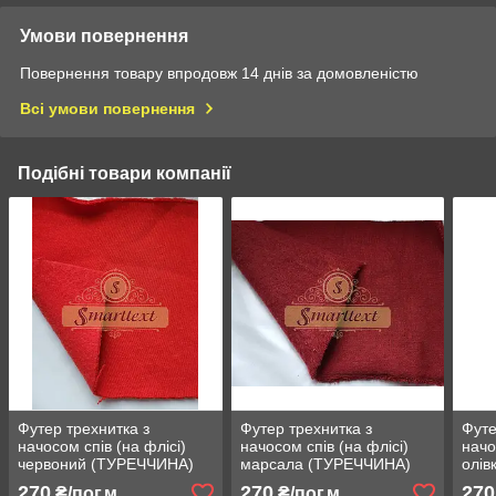
Умови повернення
Повернення товару впродовж 14 днів за домовленістю
Всі умови повернення
Подібні товари компанії
Футер трехнитка з
Футер трехнитка з
Футе
начосом спів (на флісі)
начосом спів (на флісі)
начо
червоний (ТУРЕЧЧИНА)
марсала (ТУРЕЧЧИНА)
олів
270
270
270
₴/пог.м
₴/пог.м