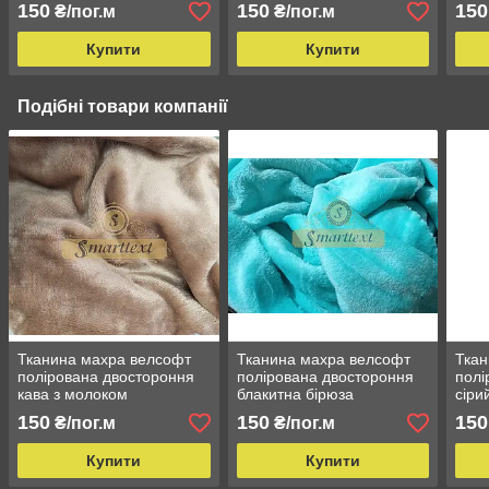
150
150
150
₴/пог.м
₴/пог.м
Купити
Купити
Подібні товари компанії
Тканина махра велсофт
Тканина махра велсофт
Ткан
полірована двостороння
полірована двостороння
полі
кава з молоком
блакитна бірюза
сіри
150
150
150
₴/пог.м
₴/пог.м
Купити
Купити