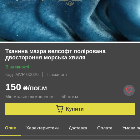
Тканина махра велсофт полірована
двостороння морська хвиля
В наявності
Код: MVP-00026
Тільки опт
150
₴/пог.м
Мінімальне замовлення — 50 пог.м
Купити
Опис
Характеристики
Доставка
Оплата
Умови п