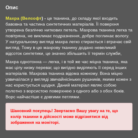
Опис
Махра (Велсофт
) -
це тканина, до складу якої входить
бавовна та частина синтетичних матеріалів. Її поверхня
утворена безліччю ниткових петель. Махрова тканина легка та
повітряна, не викликає подразнення, добре поглинає вологу.
У натуральному вигляді махра легко стирається і втрачає свій
вигляд. Тому в цю махрову тканину додано невеликий
відсоток синтетики, це значно збільшить її термін служби,
Махра однотонна — легка, і в той же час міцна тканина, яка
має цілу низку переваг, що вигідно виділяють її серед інших
матеріалів. Махрова тканина відома кожному. Вона міцно
узвичаїлася у вигляді звичайнісіньких рушників, якими кожен з
нас користується щодня. Даний матеріал являє собою
полотно з ворсистою поверхнею з одного або з обох боків.
Ворс найчастіше є довгими петлями.
Шановний покупець! Звертаємо Вашу увагу на те, що
колір тканини в дійсності може відрізнятися від
зображення на моніторі.