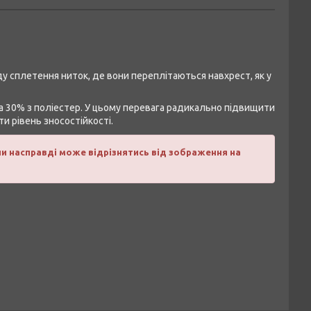
у сплетення ниток, де вони переплітаються навхрест, як у
 на 30% з поліестер. У цьому перевага радикально підвищити
ти рівень зносостійкості.
ни насправді може відрізнятись від зображення на