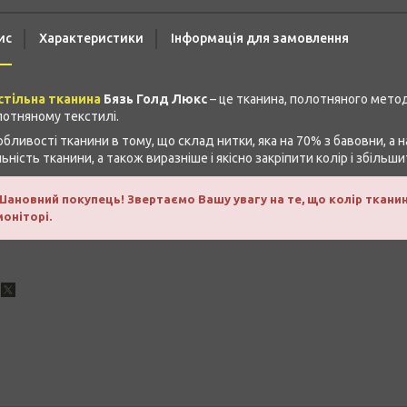
ис
Характеристики
Інформація для замовлення
стільна тканина
Бязь Голд Люкс
– це тканина, полотняного метод
отняному текстилі.
бливості тканини в тому, що склад нитки, яка на 70% з бавовни, а
ьність тканини, а також виразніше і якісно закріпити колір і збільши
Шановний покупець! Звертаємо Вашу увагу на те, що колір ткани
моніторі.