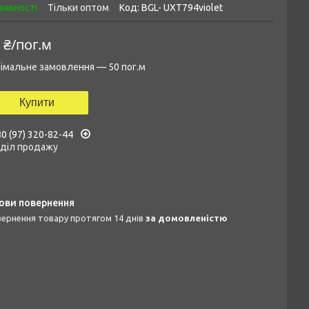
аявності
Тільки оптом
Код:
BGL- UXT794violet
 ₴/пог.м
імальне замовлення — 50 пог.м
Купити
0 (97) 320-82-44
дділ продажу
овернення товару протягом 14 днів
за домовленістю