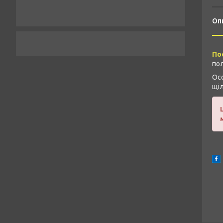
Оп
По
пол
Осо
щіл