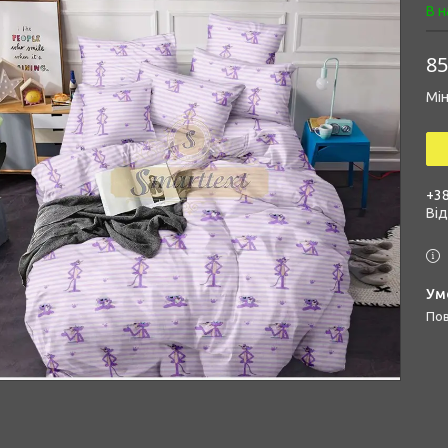
В н
85
Мін
+38
Ві
п