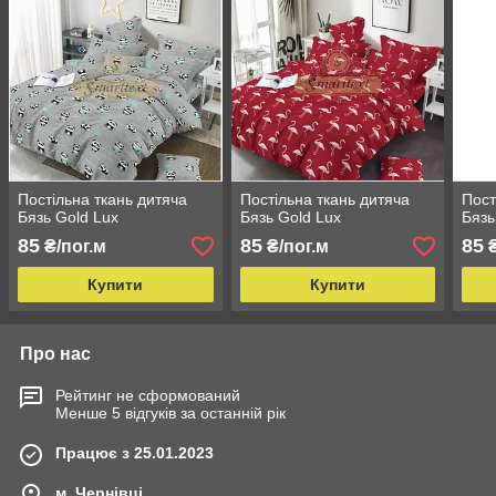
Постільна ткань дитяча
Постільна ткань дитяча
Пост
Бязь Gold Lux
Бязь Gold Lux
Бязь
85
85
85
₴/пог.м
₴/пог.м
₴
Купити
Купити
Про нас
Рейтинг не сформований
Менше 5 відгуків за останній рік
Працює з 25.01.2023
м. Чернівці