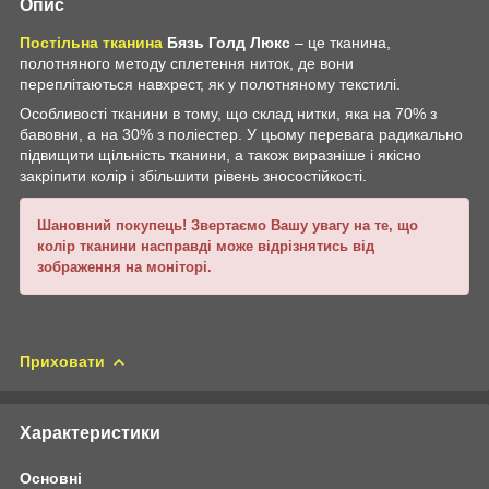
Опис
Постільна тканина
Бязь Голд Люкс
– це тканина,
полотняного методу сплетення ниток, де вони
переплітаються навхрест, як у полотняному текстилі.
Особливості тканини в тому, що склад нитки, яка на 70% з
бавовни, а на 30% з поліестер. У цьому перевага радикально
підвищити щільність тканини, а також виразніше і якісно
закріпити колір і збільшити рівень зносостійкості.
Шановний покупець! Звертаємо Вашу увагу на те, що
колір тканини насправді може відрізнятись від
зображення на моніторі.
Приховати
Характеристики
Основні