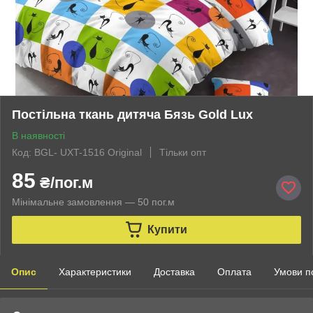
Постільна ткань дитяча Бязь Gold Lux
В наявності
Код: BGL- UXT-1516 Original
Тільки опт
85
₴/пог.м
Мінімальне замовлення — 50 пог.м
Купити
Опис
Характеристики
Доставка
Оплата
Умови п