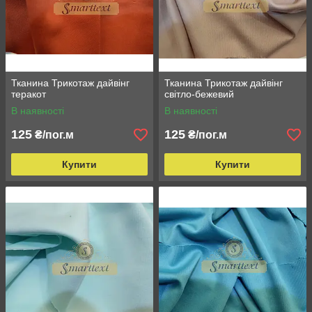
Тканина Трикотаж дайвінг
Тканина Трикотаж дайвінг
теракот
світло-бежевий
В наявності
В наявності
125
125
₴/пог.м
₴/пог.м
Купити
Купити