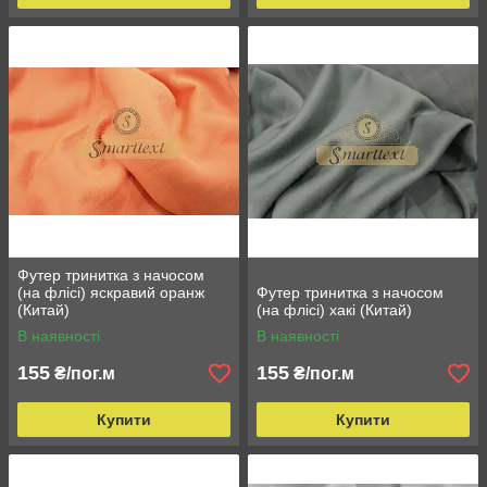
Футер тринитка з начосом
(на флісі) яскравий оранж
Футер тринитка з начосом
(Китай)
(на флісі) хакі (Китай)
В наявності
В наявності
155
155
₴/пог.м
₴/пог.м
Купити
Купити