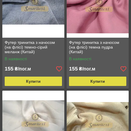
Футер тринитка з начосом
Футер тринитка з начосом
(на флісі) темно-сірий
(на флісі) темна пудра
меланж (Китай)
(Китай)
В наявності
В наявності
155
155
₴/пог.м
₴/пог.м
Купити
Купити