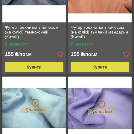
Футер трехнитка з начосом
Футер трехнитка з начосом
(на флісі) темно-синій
(на флісі) тьмяний мандарин
(Китай)
(Китай)
В наявності
В наявності
155
155
₴/пог.м
₴/пог.м
Купити
Купити