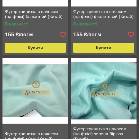
Футер тринитка з начосом
Футер тринитка з начосом
(на флісі) блакитний (Китай)
(на флісі) фіолетовий (Китай)
В наявності
В наявності
155
155
₴/пог.м
₴/пог.м
Купити
Купити
Футер тринитка з начосом
Футер тринитка з начосом
(на флісі) зелена бірюза
(на флісі) м'ята (Китай)
(Китай)