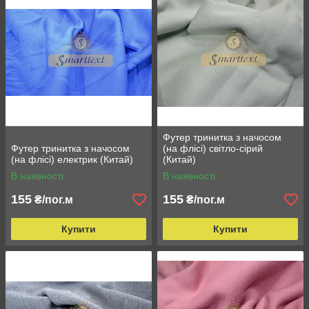
Футер тринитка з начосом
Футер тринитка з начосом
(на флісі) світло-сірий
(на флісі) електрик (Китай)
(Китай)
В наявності
В наявності
155
155
₴/пог.м
₴/пог.м
Купити
Купити