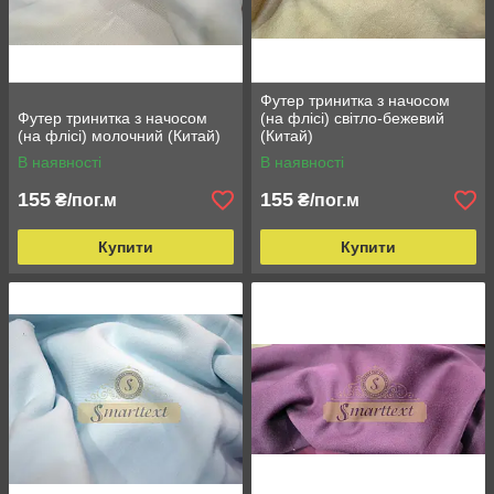
Футер тринитка з начосом
Футер тринитка з начосом
(на флісі) світло-бежевий
(на флісі) молочний (Китай)
(Китай)
В наявності
В наявності
155
155
₴/пог.м
₴/пог.м
Купити
Купити