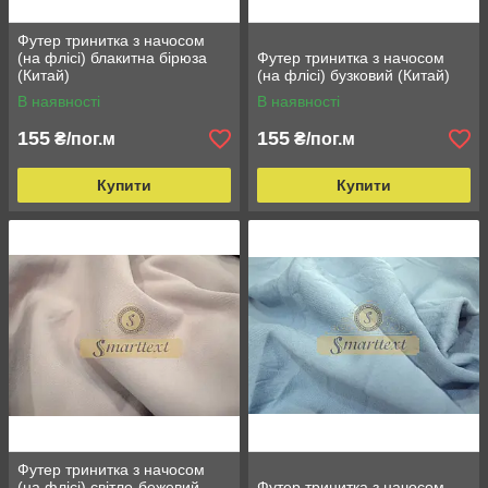
Футер тринитка з начосом
(на флісі) блакитна бірюза
Футер тринитка з начосом
(Китай)
(на флісі) бузковий (Китай)
В наявності
В наявності
155
155
₴/пог.м
₴/пог.м
Купити
Купити
Футер тринитка з начосом
(на флісі) світло-бежевий
Футер тринитка з начосом