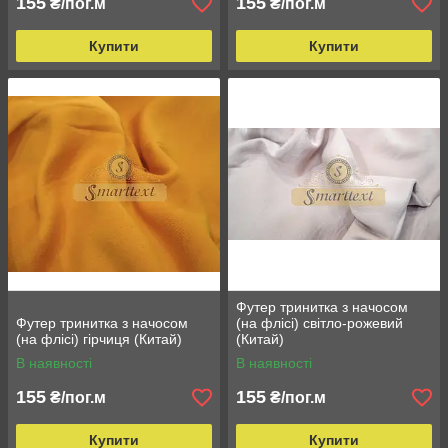
155
155
₴/пог.м
₴/пог.м
Купити
Купити
Футер тринитка з начосом
Футер тринитка з начосом
(на флісі) світло-рожевий
(на флісі) гірчиця (Китай)
(Китай)
В наявності
В наявності
155
155
₴/пог.м
₴/пог.м
Купити
Купити